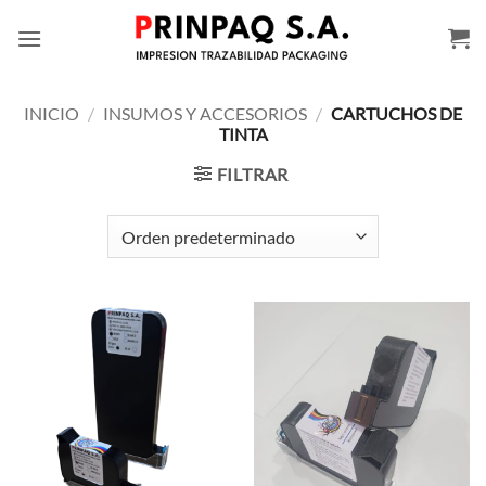
Saltar
al
contenido
INICIO
/
INSUMOS Y ACCESORIOS
/
CARTUCHOS DE
TINTA
FILTRAR