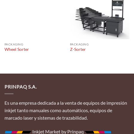
PACKAGING
PACKAGING
Wheel Sorter
Z-Sorter
PRINPAQ S.A.
Es una empresa dedicada a la venta de equipos de impresión
inkjet tanto manuales como automáticos, equipos de
marcado laser y sistemas de trazabilidad.
Inkjet Market by Prinpaq