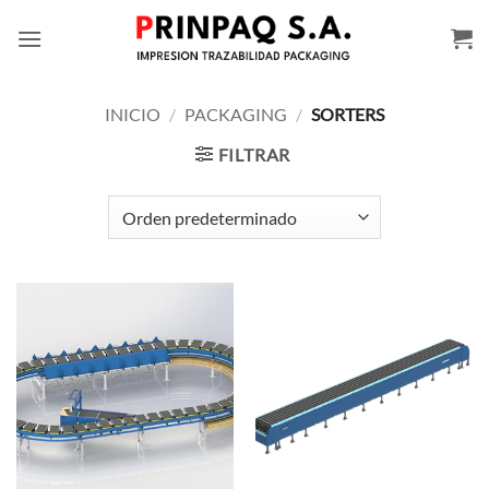
Saltar
al
contenido
INICIO
/
PACKAGING
/
SORTERS
FILTRAR