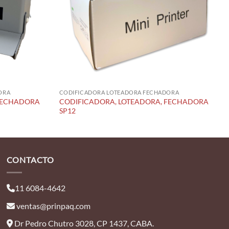
ORA
CODIFICADORA LOTEADORA FECHADORA
 FECHADORA
CODIFICADORA, LOTEADORA, FECHADORA
SP12
CONTACTO
11 6084-4642
ventas@prinpaq.com
Dr Pedro Chutro 3028, CP 1437, CABA.