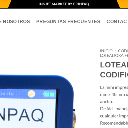
INKJET MARKET BY PRINPAQ
E NOSOTROS
PREGUNTAS FRECUENTES
CONTAC
INICIO
/
COD
LOTEADORA F
LOTEA
CODIF
La mini impre
mm x 48 mm x 
ancho.
De fácil manejo
cualquier impr
Recomendable 