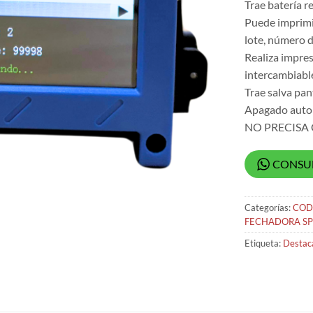
Trae batería r
Puede imprimir
lote, número d
Realiza impres
intercambiable
Trae salva pant
Apagado autom
NO PRECISA
CONSU
Categorías:
COD
FECHADORA SP
Etiqueta:
Destac